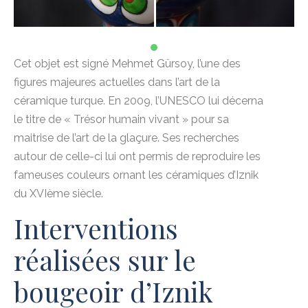
1
Cet objet est signé Mehmet Gürsoy, l’une des
figures majeures actuelles dans l’art de la
céramique turque. En 2009, l’UNESCO lui décerna
le titre de « Trésor humain vivant » pour sa
maitrise de l’art de la glaçure. Ses recherches
autour de celle-ci lui ont permis de reproduire les
fameuses couleurs ornant les céramiques d’Iznik
du XVIème siècle.
Interventions
réalisées sur le
bougeoir d’Iznik