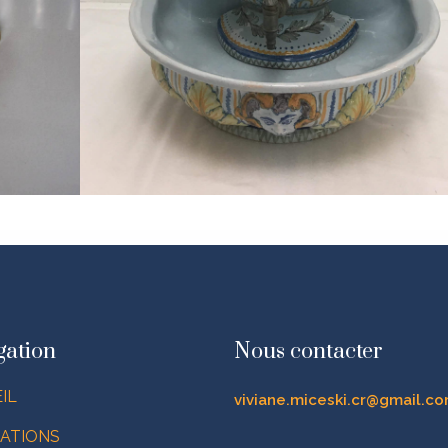
gation
Nous contacter
IL
viviane.miceski.cr@gmail.c
ATIONS